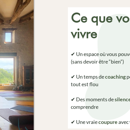
Ce que vo
vivre
✔ Un espace où vous pouv
(sans devoir être “bien”)
✔ Un temps de
coaching
p
tout est flou
✔ Des moments de
silenc
comprendre
✔ Une vraie
coupure
avec 