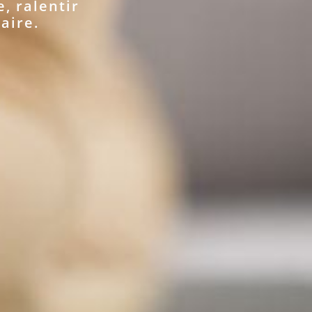
, ralentir
aire.