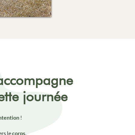
 accompagne
tte journée
ntention
!
ers le
corps
.