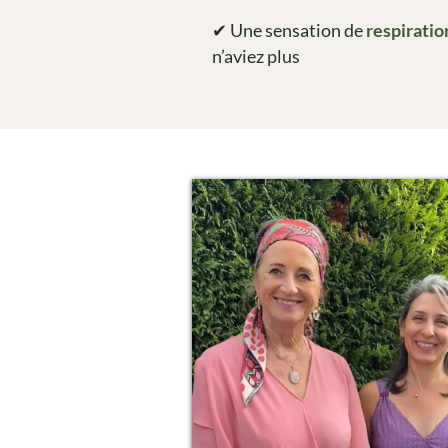
✔ Une sensation de
respirati
n’aviez plus