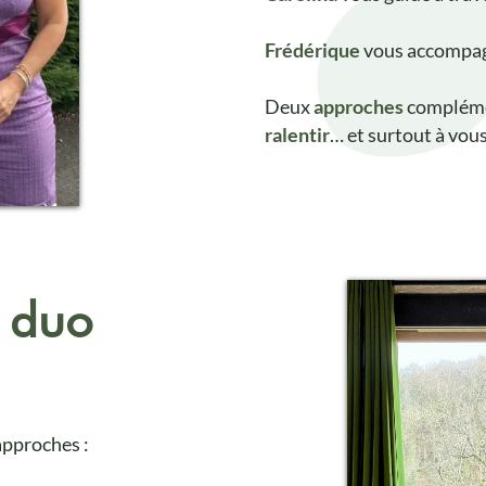
Frédérique
vous accompag
Deux
approches
compléme
ralentir
… et surtout à vou
e duo
approches :